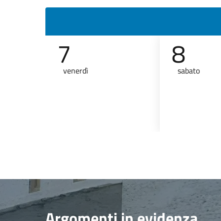
7
8
venerdì
sabato
Argomenti in evidenza