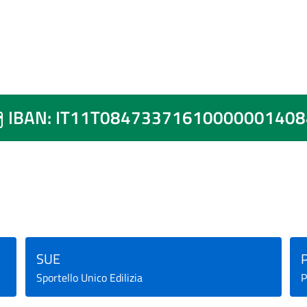
IBAN: IT11T08473371610000001408
SUE
Sportello Unico Edilizia
P