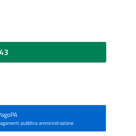
43
PagoPA
agamenti pubblica amministrazione