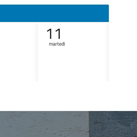
11
12
martedì
mercole